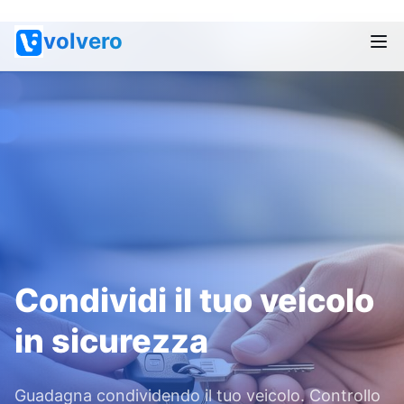
Prenota un veic
Condividi un vei
Scarica l’app
Promozioni