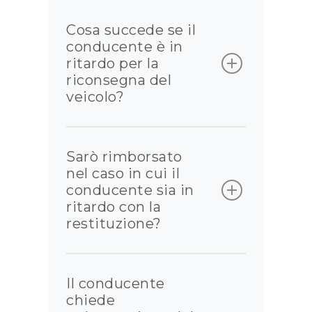
solo per verificare il tuo profilo
e assicurarsi che tu sia idoneo
Cosa succede se il
alla condivisione di un veicolo.
conducente è in
ritardo per la
riconsegna del
veicolo?
In caso di ritardo nella
riconsegna del veicolo,
Sarò rimborsato
contattare il conducente
nel caso in cui il
tramite l’app volvero per
conducente sia in
verificare eventuali imprevisti.
ritardo con la
Ricorda, l’assistenza di
restituzione?
volvero è sempre a tua
disposizione per ogni
Nel caso in cui non sia
evenienza.
possibile il prolungamento
Il conducente
della prenotazione, i primi 20
chiede